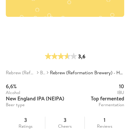
3,6
Rebrew (Reformation Brewery)
Beers
Rebrew (Reformation Brewery) - Hazy Gang Vol. 9: Nobody’s Doing Anything
6,6%
10
Alcohol
IBU
New England IPA (NEIPA)
Top fermented
Beer type
Fermentation
3
3
1
Ratings
Cheers
Reviews