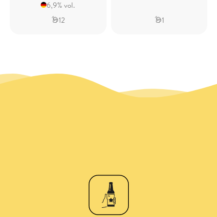
6,9% vol.
12
1