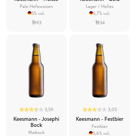
Pale Hefeweizen
Lager / Helles
5% vol.
5,7% vol.
93
34
3,59
3,05
Keesmann - Josephi
Keesmann - Festbier
Bock
Festbier
Maibock
5,6% vol.