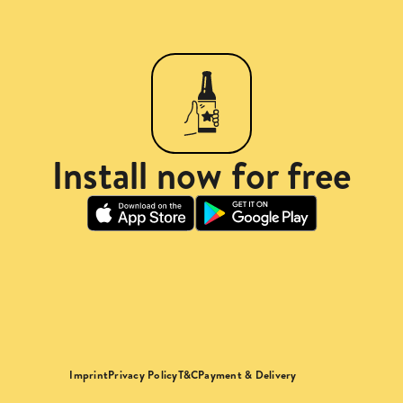
Install now for free
Imprint
Privacy Policy
T&C
Payment & Delivery