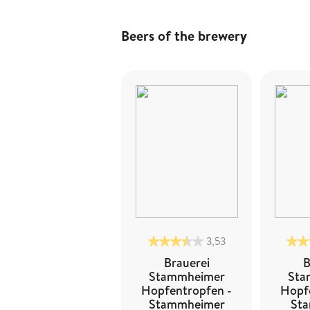
Beers of the brewery
3,53
Brauerei
B
Stammheimer
Sta
Hopfentropfen -
Hopf
Stammheimer
Sta