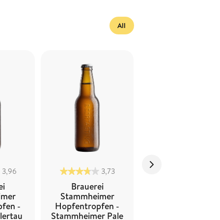
All
3,96
3,73
0
ei
Brauerei
Stammheimer
imer
Stammheimer
Arms Race
fen -
Hopfentropfen -
Triple IPA
lertau
Stammheimer Pale
9,5% vol.