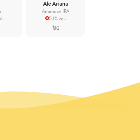
Ale Ariana
e
American IPA
l.
5,1% vol.
2
0