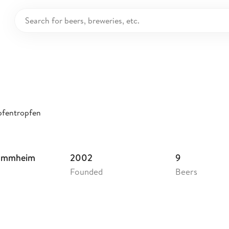
ropfen
pfentropfen
tammheim
2002
9
Founded
Beers