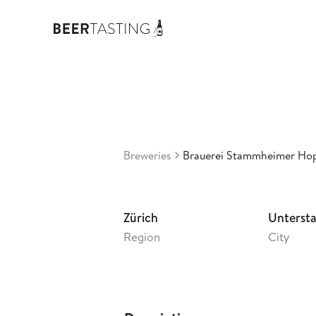
Hopfent
3,29
Switzerland
•
Breweries
Brauerei Stammheimer Ho
Zürich
Unters
Region
City