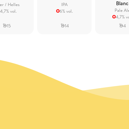
Blanc
er / Helles
IPA
Pale Al
4,7% vol.
6% vol.
4,7% vo
15
14
4