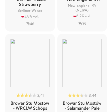
Strawberry
New England IPA
(NEIPA)
Berliner Weisse
6,2% vol.
3,8% vol.
46
39
3,41
3,44
Browar Stu Mostów
Browar Stu Mostów
- WRCLW Schöps
- Salamander Pale