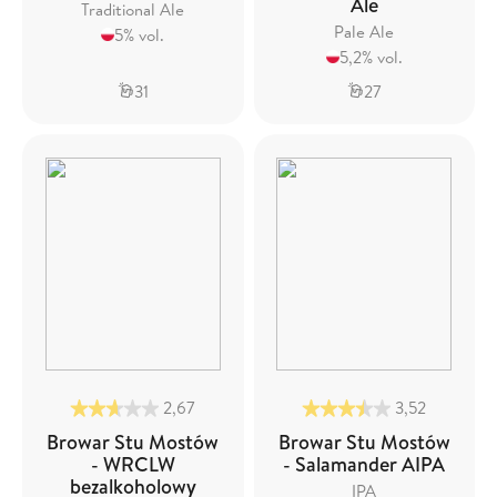
Ale
Traditional Ale
Pale Ale
5% vol.
5,2% vol.
31
27
2,67
3,52
Browar Stu Mostów
Browar Stu Mostów
- WRCLW
- Salamander AIPA
bezalkoholowy
IPA