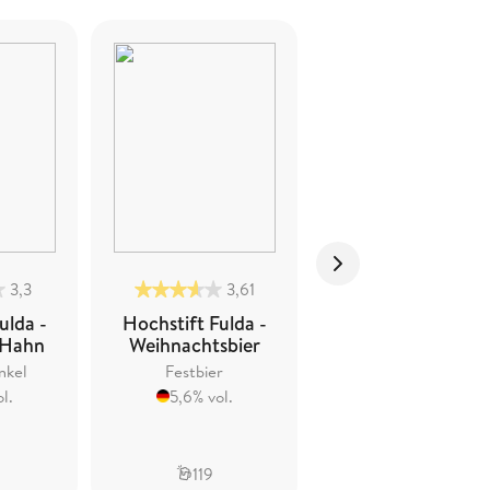
3,3
3,61
3,47
ulda -
Hochstift Fulda -
Hochstift Fulda -
 Hahn
Weihnachtsbier
Frauenberger
Frohnatur Bio-
nkel
Festbier
Helles
l.
5,6% vol.
Lager / Helles
5% vol.
119
98