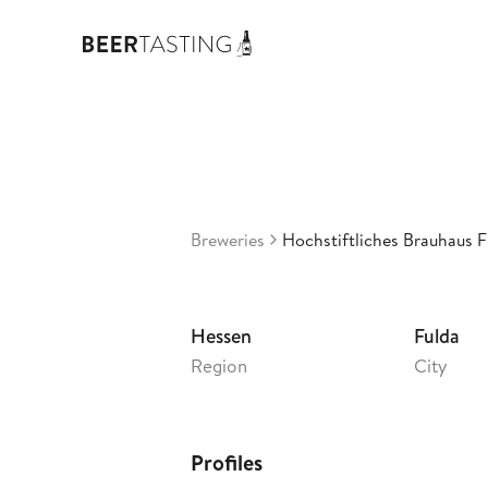
Bra
3,28
G
•
Breweries
Hochstiftliches Brauhaus F
Hessen
Fulda
Region
City
Profiles