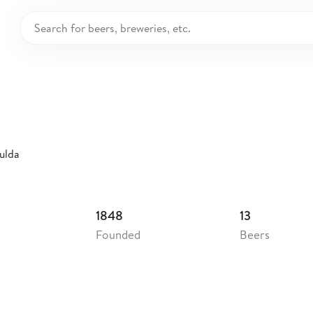
uhaus Fulda
ermany
ulda
1848
13
Founded
Beers