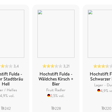
3,4
3,21
tift Fulda -
Hochstift Fulda -
Hochstift F
er Stadtbräu
Wäldches Kirsch +
Schwarzer
Hell
Bier
Lager - Du
er / Helles
Fruit Radler
4,9% vo
4,9% vol.
2,5% vol.
242
228
220