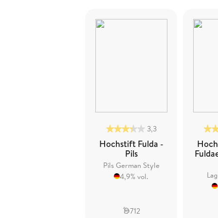
3,3
Hochstift Fulda -
Hochs
Pils
Fulda
Pils German Style
Lag
4,9% vol.
712