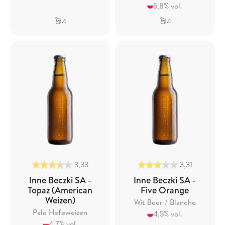
5,8% vol.
4
4
3,33
3,31
Inne Beczki SA -
Inne Beczki SA -
Topaz (American
Five Orange
Weizen)
Wit Beer / Blanche
Pale Hefeweizen
4,5% vol.
4,7% vol.