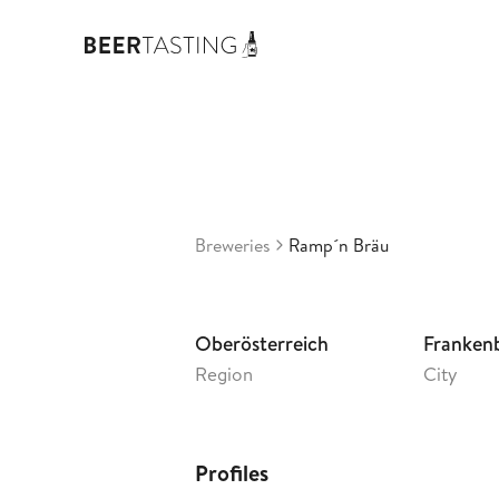
Ramp´n 
3,71
Austria
•
Breweries
Ramp´n Bräu
Oberösterreich
Franken
Region
City
Profiles