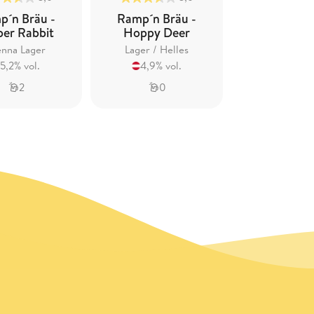
p´n Bräu -
Ramp´n Bräu -
er Rabbit
Hoppy Deer
enna Lager
Lager / Helles
5,2% vol.
4,9% vol.
2
0