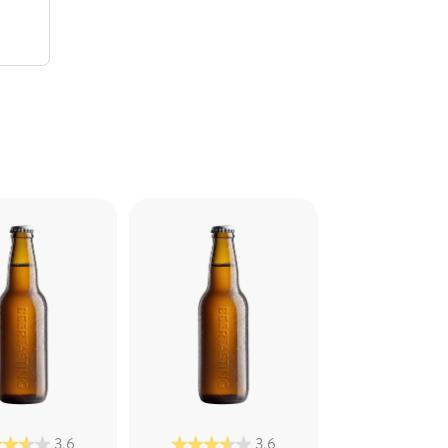
3,6
3,6