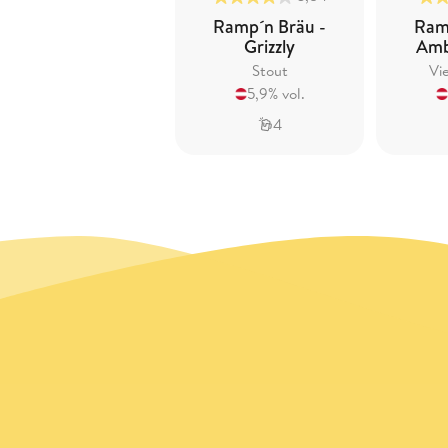
Ramp´n Bräu -
Ram
Grizzly
Amb
Stout
Vi
5,9% vol.
4