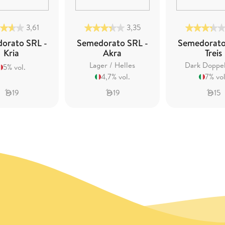
3,61
3,35
orato SRL -
Semedorato SRL -
Semedorato
Kria
Akra
Treis
Lager / Helles
Dark Doppe
5% vol.
4,7% vol.
7% vol
19
19
15