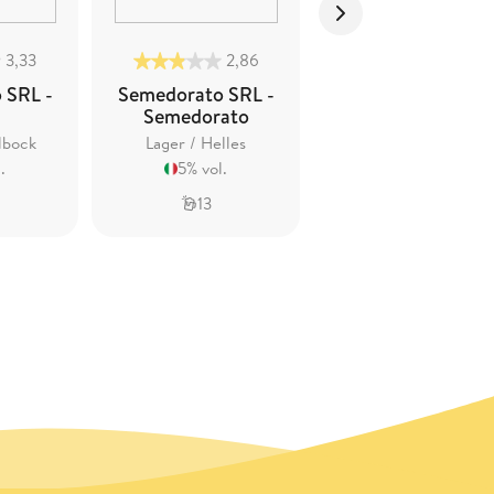
3,33
2,86
3,34
 SRL -
Semedorato SRL -
Semedorato SRL 
Semedorato
Summa
lbock
Lager / Helles
Lager / Helles
.
5% vol.
4,7% vol.
13
8