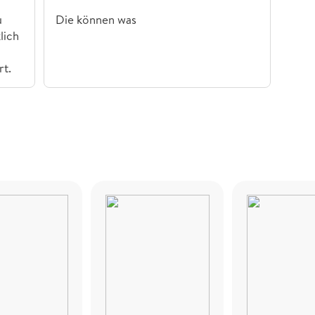
u
Die können was
lich
rt.