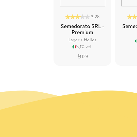
3,28
Semedorato SRL -
Semed
Premium
Lager / Helles
5,1% vol.
129