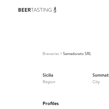
Sem
3,39
Ita
•
Breweries
Semedorato SRL
Sicilia
Sommat
Region
City
Profiles