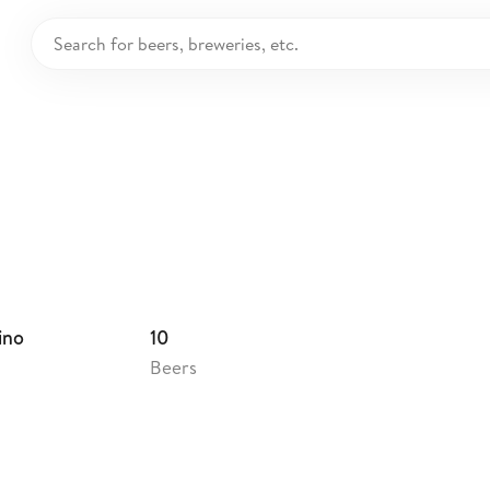
edorato SRL
ly
ino
10
Beers