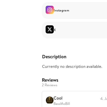
Instagram
X
Description
Currently no description available.
Reviews
2 Reviews
Cool
4. J
BassMoBill