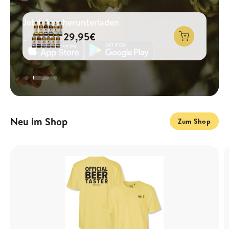
Jetzt App herunterladen
29,95€
25,00€
29,90€
Neu im Shop
Zum Shop