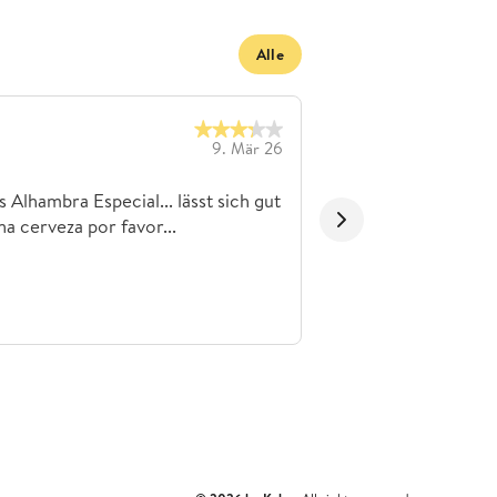
Alle
Alhambra
9. Mär 26
Tobi3008
s Alhambra Especial... lässt sich gut
Wunderbares Gebräu
na cerveza por favor...
frisch und ausgewog
Sonne