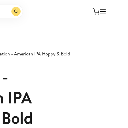
ation - American IPA Hoppy & Bold
 -
n IPA
 Bold