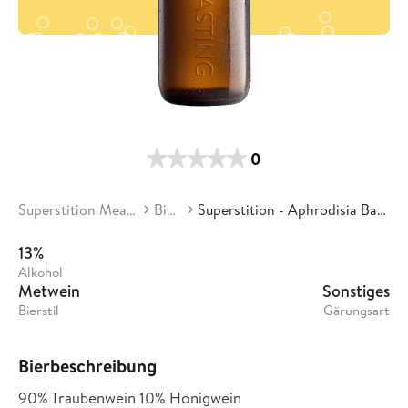
0
Superstition Meadery
Biere
Superstition - Aphrodisia Batch 13
13%
Alkohol
Metwein
Sonstiges
Bierstil
Gärungsart
Bierbeschreibung
90% Traubenwein 10% Honigwein