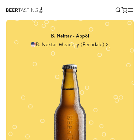
B. Nektar - Äppöl
B. Nektar Meadery (Ferndale)