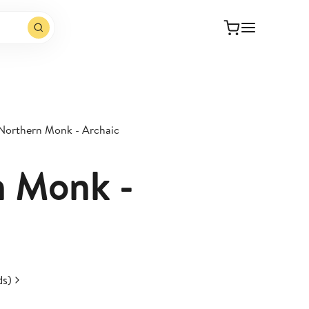
Northern Monk - Archaic
n Monk -
ds)