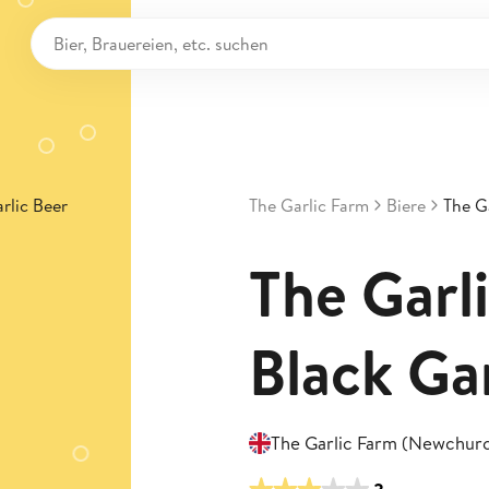
The Garlic Farm
Biere
The Ga
The Garl
Black Ga
The Garlic Farm (Newchur