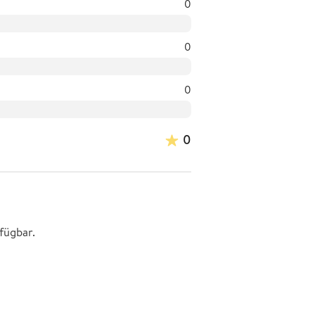
0
0
0
0
fügbar.