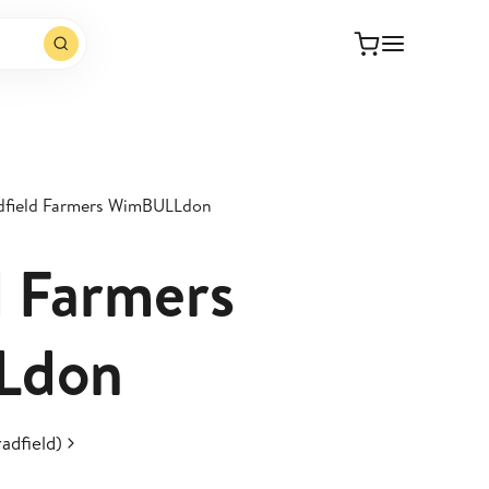
dfield Farmers WimBULLdon
d Farmers
Ldon
adfield)