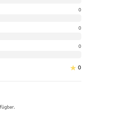
0
0
0
0
fügbar.