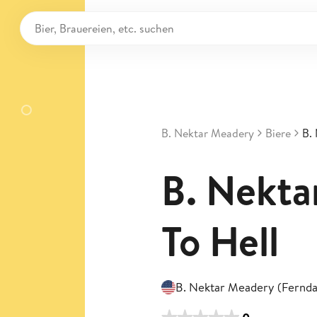
B. Nektar Meadery
Biere
B.
B. Nekta
To Hell
B. Nektar Meadery (Fernda