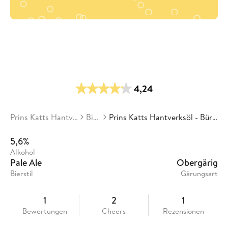
4,24
Prins Katts Hantverksöl
Biere
Prins Katts Hantverksöl - Bürner Brew
5,6%
Alkohol
Pale Ale
Obergärig
Bierstil
Gärungsart
1
2
1
Bewertungen
Cheers
Rezensionen