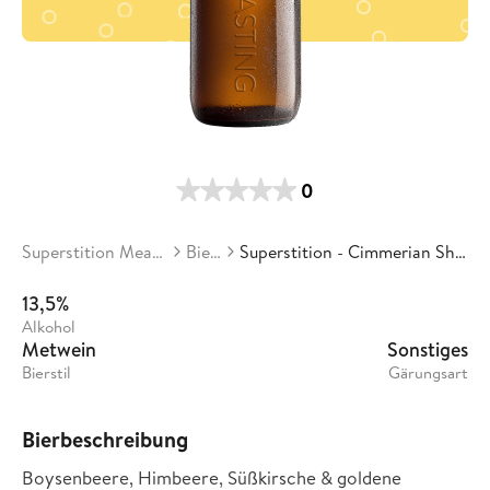
0
Superstition Meadery
Biere
Superstition - Cimmerian Shadow
13,5%
Alkohol
Metwein
Sonstiges
Bierstil
Gärungsart
Bierbeschreibung
Boysenbeere, Himbeere, Süßkirsche & goldene