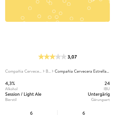
3,07
Compañia Cervecera Estrella Del Norte
Biere
Compañia Cervecera Estrella Del Norte - Fresh Summer Ale
4,3%
24
Alkohol
IBU
Session / Light Ale
Untergärig
Bierstil
Gärungsart
6
6