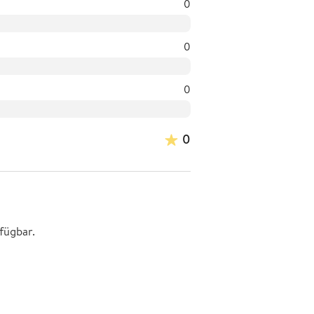
0
0
0
0
fügbar.