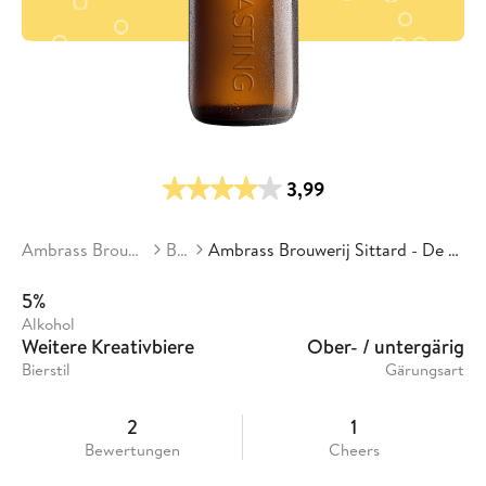
3,99
Ambrass Brouwerij Sittard
Biere
Ambrass Brouwerij Sittard - De Graaf Van Hompesch
5%
Alkohol
Weitere Kreativbiere
Ober- / untergärig
Bierstil
Gärungsart
2
1
Bewertungen
Cheers