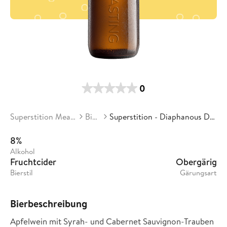
0
Superstition Meadery
Biere
Superstition - Diaphanous Dreams
8%
Alkohol
Fruchtcider
Obergärig
Bierstil
Gärungsart
Bierbeschreibung
Apfelwein mit Syrah- und Cabernet Sauvignon-Trauben