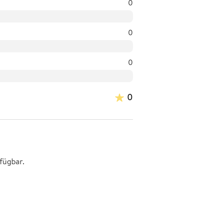
0
0
0
0
fügbar.