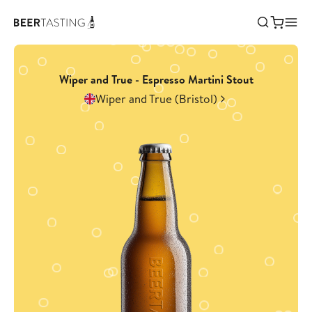
Wiper and True - Espresso Martini Stout
Wiper and True (Bristol)