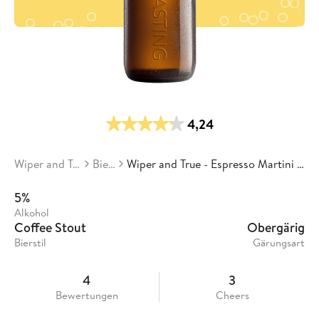
4,24
Wiper and True
Biere
Wiper and True - Espresso Martini Stout
5%
Alkohol
Coffee Stout
Obergärig
Bierstil
Gärungsart
4
3
Bewertungen
Cheers