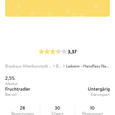
3,37
Brauhaus Altenkunstadt Andreas Leikeim
Biere
Leikeim - Handfass Naturtrübes Radler
2,5%
Alkohol
Fruchtradler
Untergärig
Bierstil
Gärungsart
28
30
10
Bewertungen
Cheers
Rezensionen