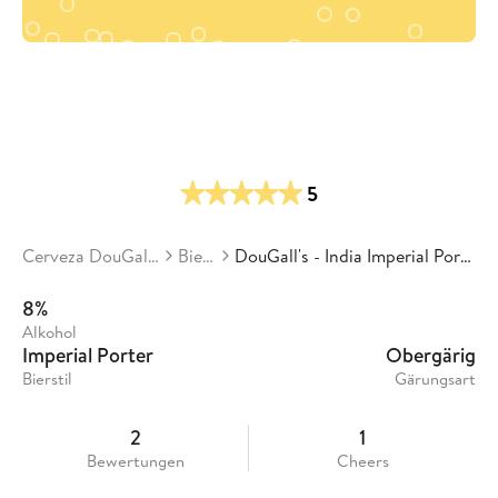
5
Cerveza DouGall’s
Biere
DouGall's - India Imperial Porter
8%
Alkohol
Imperial Porter
Obergärig
Bierstil
Gärungsart
2
1
Bewertungen
Cheers