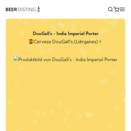
DouGall's - India Imperial Porter
Cerveza DouGall’s (Liérganes)