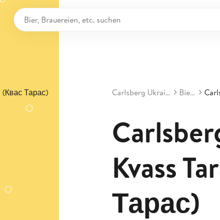
Carlsberg Ukraine
Biere
Carlsber
Kvass Ta
Тарас)