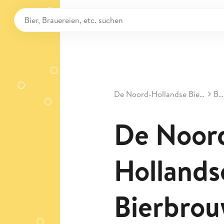
De Noord-Hollandse Bierbrouwerij B.V. - DNHBB
Biere
De Noor
Hollands
Bierbrouw