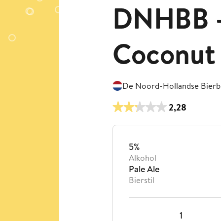
DNHBB -
Coconut
De Noord-Hollandse Bierbr
2,28
5%
Alkohol
Pale Ale
Bierstil
1