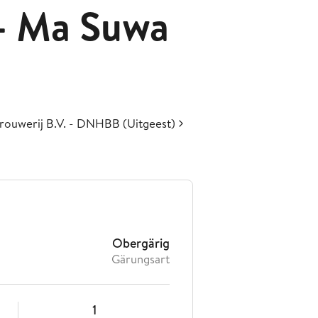
 Ma Suwa
ouwerij B.V. - DNHBB (Uitgeest)
Obergärig
Gärungsart
1