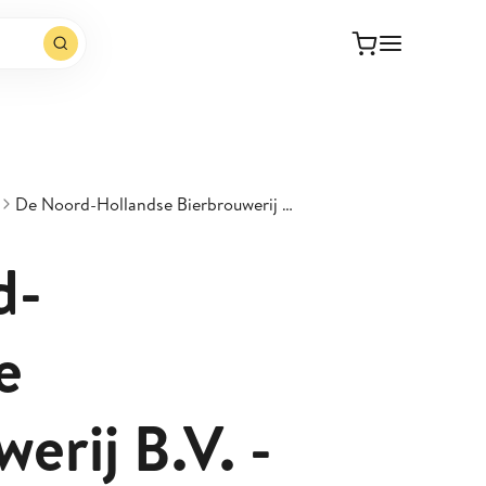
De Noord-Hollandse Bierbrouwerij B.V. - DNHBB - Ma Suwa Coconut
d-
e
erij B.V. -