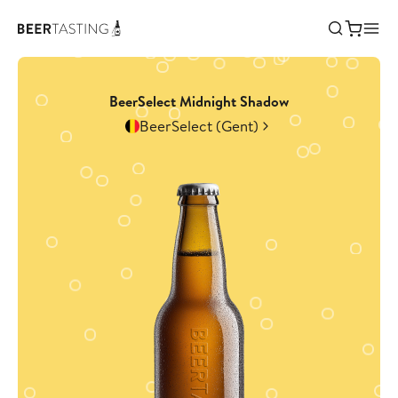
BeerSelect Midnight Shadow
BeerSelect (Gent)