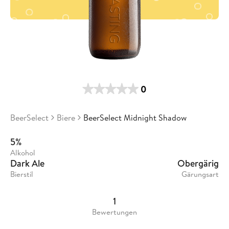
0
BeerSelect
Biere
BeerSelect Midnight Shadow
5%
Alkohol
Dark Ale
Obergärig
Bierstil
Gärungsart
1
Bewertungen