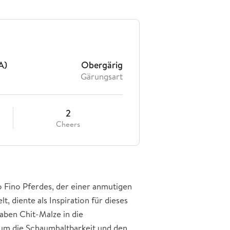
A)
Obergärig
Gärungsart
2
Cheers
 Fino Pferdes, der einer anmutigen
t, diente als Inspiration für dieses
haben Chit-Malze in die
 um die Schaumhaltbarkeit und den