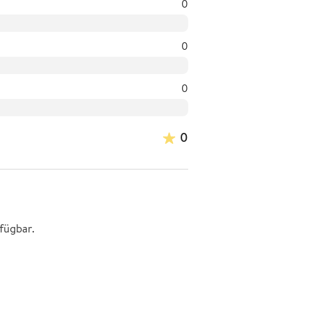
0
0
0
0
fügbar.