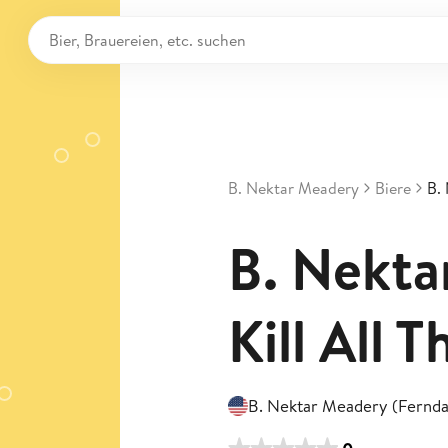
B. Nektar Meadery
Biere
B. 
B. Nekta
Kill All 
B. Nektar Meadery (Fernda