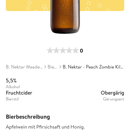
0
B. Nektar Meadery
Biere
B. Nektar - Peach Zombie Killer
5,5%
Alkohol
Fruchtcider
Obergärig
Bierstil
Gärungsart
Bierbeschreibung
Apfelwein mit Pfirsichsaft und Honig.