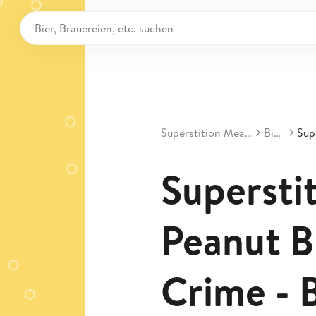
Superstition Meadery
Biere
Superstit
Peanut Bu
Crime - 