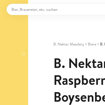
B. Nektar Meadery
Biere
B.
B. Nektar
Raspber
Boysenb