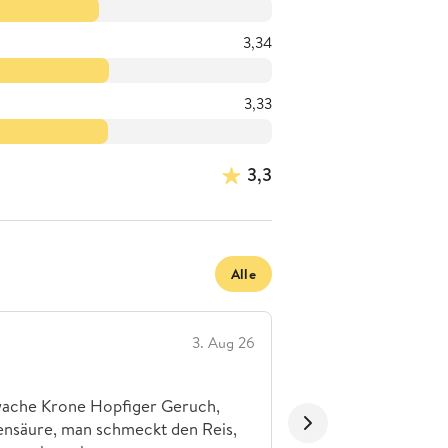
3,34
3,33
3,3
Alle
Damm - Estrell
3. Aug 26
Der Vogteier
hwache Krone Hopfiger Geruch,
Kräftig golden und le
lensäure, man schmeckt den Reis,
mittelporiger Krone