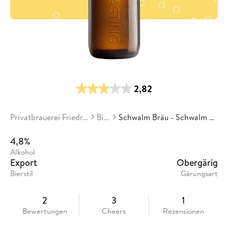
2,82
Privatbrauerei Friedrich Haaß
Biere
Schwalm Bräu - Schwalm Bräu Ut-Typ
4,8%
Alkohol
Export
Obergärig
Bierstil
Gärungsart
2
3
1
Bewertungen
Cheers
Rezensionen