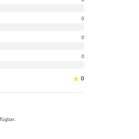
0
0
0
0
fügbar.