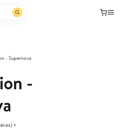
on - Supernova
ion -
va
ières)