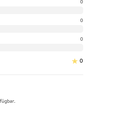
0
0
0
0
fügbar.