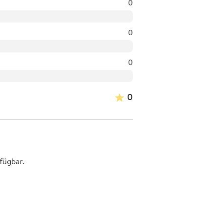
0
0
0
0
fügbar.