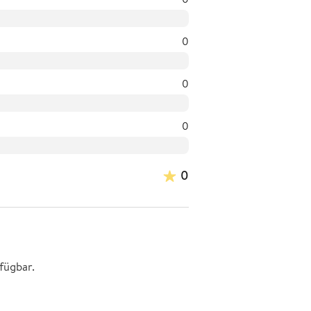
0
0
0
0
fügbar.