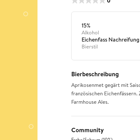
0
15%
Alkohol
Eichenfass Nachreifung
Bierstil
Bierbeschreibung
Aprikosenmet gegärt mit Sais
französischen Eichenfässern
Farmhouse Ales.
Community
Farbe/Schaum (10%)