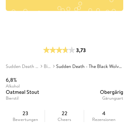
3,73
Sudden Death Brewing
Biere
Sudden Death - The Black Wolves of Inchicore
6,8%
Alkohol
Oatmeal Stout
Obergärig
Bierstil
Gärungsart
23
22
4
Bewertungen
Cheers
Rezensionen