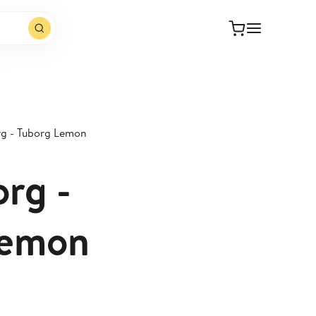
rg - Tuborg Lemon
org -
Lemon