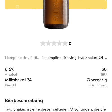
0
Hampline Brewing
Biere
Hampline Brewing Two Shakes Of A Bear's Tail
6,6%
60
Alkohol
IBU
Milkshake IPA
Obergärig
Bierstil
Gärungsart
Bierbeschreibung
Two Shakes ist eine dieser seltenen Mischungen, die die