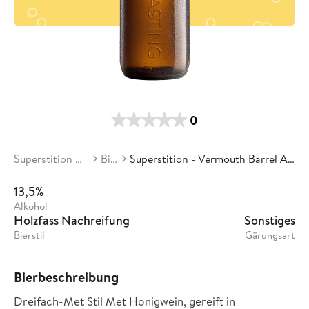
0
Superstition Meadery
Biere
Superstition - Vermouth Barrel Aged Super Bee
13,5%
Alkohol
Holzfass Nachreifung
Sonstiges
Bierstil
Gärungsart
Bierbeschreibung
Dreifach-Met Stil Met Honigwein, gereift in