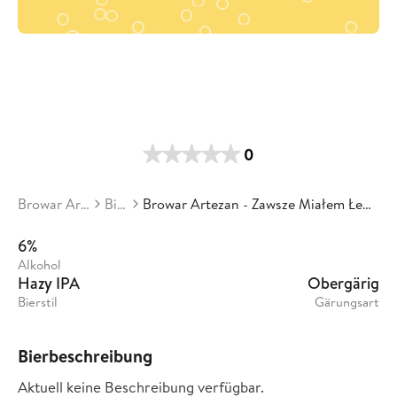
0
Browar Artezan
Biere
Browar Artezan - Zawsze Miałem Łeb Do Interesów
6%
Alkohol
Hazy IPA
Obergärig
Bierstil
Gärungsart
Bierbeschreibung
Aktuell keine Beschreibung verfügbar.