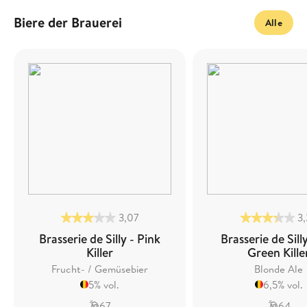
Biere der Brauerei
Alle
3,07
3
Brasserie de Silly - Pink
Brasserie de Sill
Killer
Green Kille
Frucht- / Gemüsebier
Blonde Ale
5% vol.
6,5% vol.
67
64