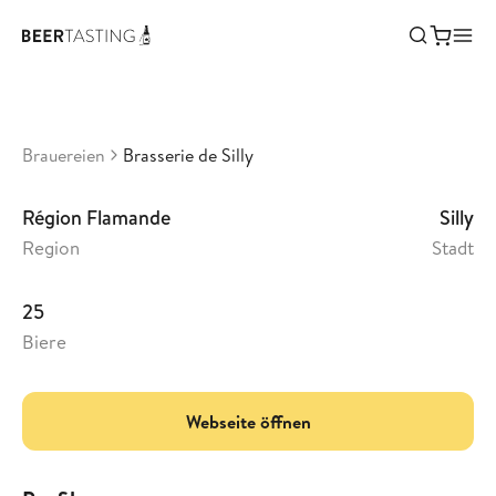
Brasserie de Silly
•
3,37
Belgien
Brauereien
Brasserie de Silly
Région Flamande
Silly
Region
Stadt
25
Biere
Webseite öffnen