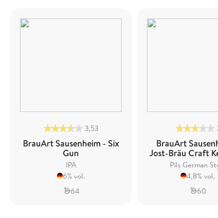
3,53
BrauArt Sausenheim - Six
BrauArt Sausen
Gun
Jost-Bräu Craft Kel
IPA
Pils German St
6% vol.
4,8% vol.
64
60