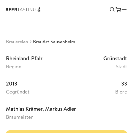
BrauArt Sausenheim
•
3,33
Deutschland
Brauereien
BrauArt Sausenheim
Rheinland-Pfalz
Grünstadt
Region
Stadt
2013
33
Gegründet
Biere
Mathias Krämer, Markus Adler
Braumeister