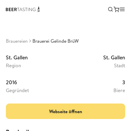
Brauerei Gelinde BrüW
•
3,86
Schweiz
Brauereien
Brauerei Gelinde BrüW
St. Gallen
St. Gallen
Region
Stadt
2016
3
Gegründet
Biere
Webseite öffnen